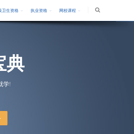
级卫生资格
执业资格
网校课程
宝
典
就学!