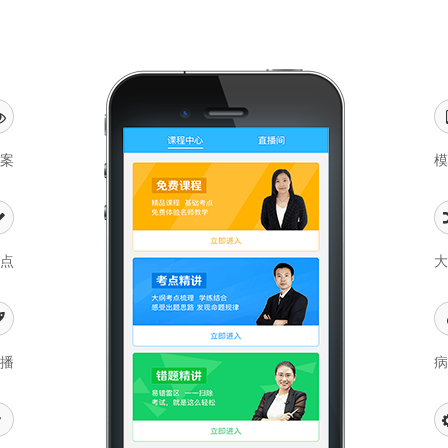
方案
模
考点
大
直播
病