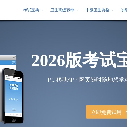
考试宝典
卫生高级职称
中级卫生资格
初
2
0
2
6
版
考
试
PC 移动APP 网页随时随地想学
立即免费试用