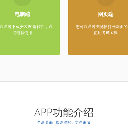
下面"立即下载"按钮，下载安装
点击下面"立即试用"按钮 打
电脑端
网页端
包后按提示安装到电脑中使用
在线做题
以通过下载安装PC端软件，通
您可以通过浏览器打开网页的
立即下载
立即试用
过电脑使用
使用考试宝典
APP功能介绍
全新界面, 焕新体验, 专注细节