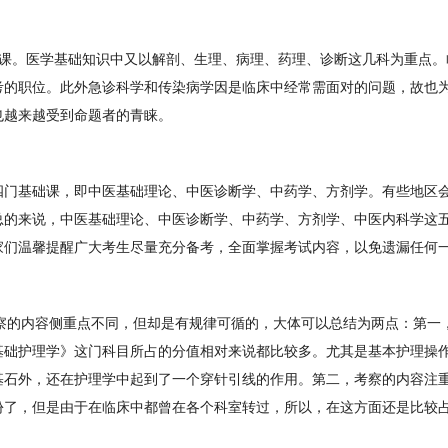
床课。医学基础知识中又以解剖、生理、病理、药理、诊断这几科为重点。
考的职位。此外急诊科学和传染病学因是临床中经常需面对的问题，故也
也越来越受到命题者的青睐。
四门基础课，即中医基础理论、中医诊断学、中药学、方剂学。有些地区
总的来说，中医基础理论、中医诊断学、中药学、方剂学、中医内科学这
家们温馨提醒广大考生尽量充分备考，全面掌握考试内容，以免遗漏任何
考察的内容侧重点不同，但却是有规律可循的，大体可以总结为两点：第一
基础护理学》这门科目所占的分值相对来说都比较多。尤其是基本护理操
基石外，还在护理学中起到了一个穿针引线的作用。第二，考察的内容注
份了，但是由于在临床中都曾在各个科室转过，所以，在这方面还是比较