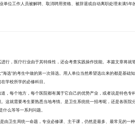
事业单位工作人员被解聘、取消聘用资格、被辞退或自动离职处理未满5年
试进行，医疗行业由于其特殊性，还会考查实践操作技能。本篇文章将就
“海选”的考生中做的第一次筛选。用人单位当然希望选出来的都是基础
们在学校所学的必修科目。
知道，每个地方，每个医院都有属于它自己的优势产业，或者说是特色专
识。这就需要考生要熟悉当地考情。是卫生系统统一招考呢，还是各医院分
是什么等等一系列问题。
但是由卫生局统一命题，专业必修课、主干课，仍然是最多、最常见的一种