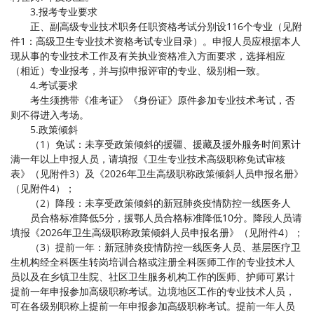
3.报考专业要求
正、副高级专业技术职务任职资格考试分别设116个专业（见附
件1：高级卫生专业技术资格考试专业目录）。申报人员应根据本人
现从事的专业技术工作及有关执业资格准入方面要求，选择相应
（相近）专业报考，并与拟申报评审的专业、级别相一致。
4.考试要求
考生须携带《准考证》《身份证》原件参加专业技术考试，否
则不得进入考场。
5.政策倾斜
（1）免试：未享受政策倾斜的援疆、援藏及援外服务时间累计
满一年以上申报人员，请填报《卫生专业技术高级职称免试审核
表》（见附件3）及《2026年卫生高级职称政策倾斜人员申报名册》
（见附件4）；
（2）降段：未享受政策倾斜的新冠肺炎疫情防控一线医务人
员合格标准降低5分，援鄂人员合格标准降低10分。降段人员请
填报《2026年卫生高级职称政策倾斜人员申报名册》（见附件4）；
（3）提前一年：新冠肺炎疫情防控一线医务人员、基层医疗卫
生机构经全科医生转岗培训合格或注册全科医师工作的专业技术人
员以及在乡镇卫生院、社区卫生服务机构工作的医师、护师可累计
提前一年申报参加高级职称考试。边境地区工作的专业技术人员，
可在各级别职称上提前一年申报参加高级职称考试。提前一年人员