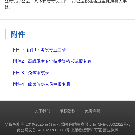
立考试办公室，具体负责考试工作，办公室设在省卫生健康委人事
处。
附件
附件：
附件1：考试专业目录
附件2：高级卫生专业技术资格考试报名表
附件3：免试审核表
附件4：政策倾斜人员申报名册
关于我们
•
版权隐私
•
免责声明
© 版权所有 2019-2026 百分百考试网
网站备案号：皖ICP备08002322号-8
皖公网安备34010202600113号
出版物经营许可证
营业执照