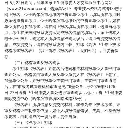
日-5月22日期间，登录国家卫生健康委人才交流服务中心网站
（www.21wecan.com)，选择高级卫生专业技术资格考试专区进行
网上报名。位于哈尔滨市地域内中省直单位考生，填写所在考点时
必须选择省直考点。位于哈尔滨市地域外的中省直单位考生，如在
单位所在地参加考试，请在网上报名填写所在考点时，选择当地考
点。考生在按照网报系统提示完成报名信息的填写后，须上传本人
电子证件照片，确定本人所填信息准确无误后，请点击提交报名信
息。成功提交后，请在网报系统内下载、打印《高级卫生专业技术
资格考试报名表》（以下简称《报名表》，见附件2），并妥善保
存。
（二）资格审查及报名确认
考生打印《报名表》并签名后连同相关材料报单位人事部门审
查并公示。合格者由审查人员及单位负责人在《报名表》上签字、
加盖单位公章，并报申报单位主管部门审查。主管部门审查通过
后，在“市级考试管理机构审查意见”加盖公章，于2026年5月26
日-27日送省卫生健康委人事处进行审查确认，地址：省卫生健康委
国际交流中心（哈尔滨市香坊区赣水路36号）。
《报名表》所填信息及提交的材料，将作为专业技术考试、评
审及资格证书制作等依据，如个人填报信息错误、失真、不符合报
考要求，由此造成的一切后果，责任自负。
（三）《准考证》打印