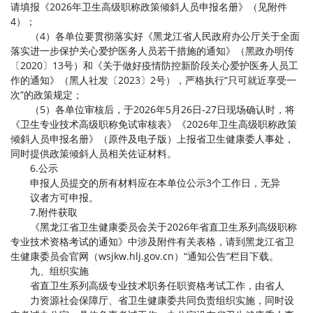
请填报《2026年卫生高级职称政策倾斜人员申报名册》（见附件
4）；
（4）各单位要贯彻落实好《黑龙江省人民政府办公厅关于全面
落实进一步保护关心爱护医务人员若干措施的通知》（黑政办明传
〔2020〕13号）和《关于做好疫情防控新阶段关心爱护医务人员工
作的通知》（黑人社发〔2023〕2号），严格执行“只可就近享受一
次”的政策规定；
（5）各单位审核后，于2026年5月26日-27日现场确认时，将
《卫生专业技术高级职称免试审核表》《2026年卫生高级职称政策
倾斜人员申报名册》（原件及电子版）上报省卫生健康委人事处，
同时提供政策倾斜人员相关佐证材料。
6.公示
申报人员提交的所有材料应在本单位公示3个工作日，无异
议者方可申报。
7.附件获取
《黑龙江省卫生健康委员会关于2026年省直卫生系列高级职称
专业技术资格考试的通知》中涉及附件有关表格，请到黑龙江省卫
生健康委员会官网（wsjkw.hlj.gov.cn）“通知公告”栏目下载。
九、组织实施
省直卫生系列高级专业技术职务任职资格考试工作，由省人
力资源社会保障厅、省卫生健康委共同负责组织实施，同时设