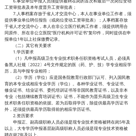
6.事业单位申报人员须提供被聘在岗的首次和最后一次岗位变动
工资审批表及本年度晋升工资审批表；
7.人事档案存放于省人才交流中心，本人在事业单位工作者，须
提供事业单位聘任报告（或岗位变动工资审批表）；人事档案存放
于省人才交流中心，本人在非公立医疗机构工作者，须提供聘用合
同原件、所在非公立医院“医疗机构许可证书”复印件，同时提供在申
报单位1年以上社保缴费记录。
（二）其它有关要求
1.学历要求
（1）凡申报高级卫生专业技术职务任职资格考试人员，必须具
备黑人社规〔2022〕4号文件规定的医（药、护、技）学专业相应学
历，且与申报专业相符；
（2）学历（学位）应是国务院教育行政部门认可、列入国民教
育的本专业或相应专业学历（学位）。各种学业证书、专业证书、
修业证书、结业证书、委托培训证书等非国民教育证书，以及非本
专业（包括继续教育培训证书）证书，不能作为晋升高级卫生专业
技术职务任职资格的依据。若为后取得学历，除提供最高学历证书
外，还须提供最高学历取得前的相应学历证书。
2.资历要求
申报正、副高级职称人员必须是现专业技术资格被聘在岗5年及
以上，大专学历申报基层副高级职称人员必须是现专业技术资格被
聘在岗7年及以上。