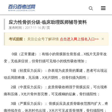
应力性骨折分级-临床助理医师辅导资料
发布时间：2017-11-16 共1页
×
考试提醒：
关注公众号了解详情
点击进入网上报名入口>>
Clo
0级（正常重建）：有细小的骨膜新生骨形成，X线片无异常改
变，无临床症状，但骨扫描可见细小的线性吸收增加；
1级（轻度应力反应）：亦表现为皮质骨的重建，患者可出现运
动后局部疼痛，无压痛，X光片阴性，但骨扫描为阳性；
2级（中度应力反应）：皮质骨吸收稍强于骨膜反应，可出现疼
痛和压痛，X光片骨外形完整，可见模糊的征象，骨扫描阳性；
3级（严重应力反应）： 骨膜反应及皮质骨吸收范围均扩大，疼
痛持续存在，休息时也出现，X光片可见皮质骨增厚，骨扫描阳性；