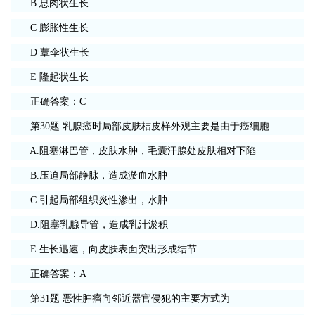
B 息肉状生长
C 膨胀性生长
D 蕈伞状生长
E 隆起状生长
正确答案：C
第30题 乳腺癌时局部皮肤桔皮样外观主要是由于癌细胞
A.阻塞淋巴管，皮肤水肿，毛囊汗腺处皮肤相对下陷
B.压迫局部静脉，造成淤血水肿
C.引起局部组织炎性渗出，水肿
D.阻塞乳腺导管，造成乳汁淤积
E.生长迅速，向皮肤表面突出形成结节
正确答案：A
第31题 恶性肿瘤向邻近器官侵犯的主要方式为