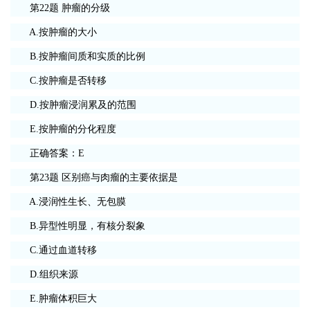
第22题 肿瘤的分级
A.按肿瘤的大小
B.按肿瘤间质和实质的比例
C.按肿瘤是否转移
D.按肿瘤浸润累及的范围
E.按肿瘤的分化程度
正确答案：E
第23题 区别癌与肉瘤的主要依据是
A.浸润性生长、无包膜
B.异型性明显，有核分裂象
C.通过血道转移
D.组织来源
E.肿瘤体积巨大