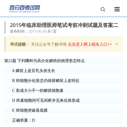
2015年临床助理医师笔试考前冲刺试题及答案二
发布时间：2015-05-04 共1页
×
考试提醒：
关注公众号了解详情
点击进入网上报名入口>>
Clo
第21题 下列哪种为高分化鳞癌的病理形态特点
A 鳞状上皮呈乳头状生长
B 癌细胞分化形态仍保留鳞状上皮特征
C 形成大小不一的鳞状细胞巢
D 癌巢细胞间可见间桥并见角化珠形成
E 癌细胞突破基底膜
正确答案：D