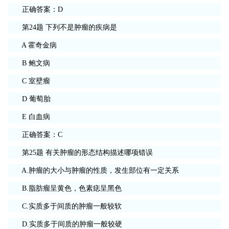
正确答案：D
第24题 下列不是肿瘤的疾病是
A 霍奇金病
B 鲍文病
C 室壁瘤
D 葡萄胎
E 白血病
正确答案：C
第25题 有关肿瘤的形态结构描述哪项错误
A.肿瘤的大小与肿瘤的性质，发生部位有一定关系
B.脂肪瘤呈黄色，色素痣呈黑色
C.实质多于间质的肿瘤一般较软
D.实质多于间质的肿瘤一般较硬