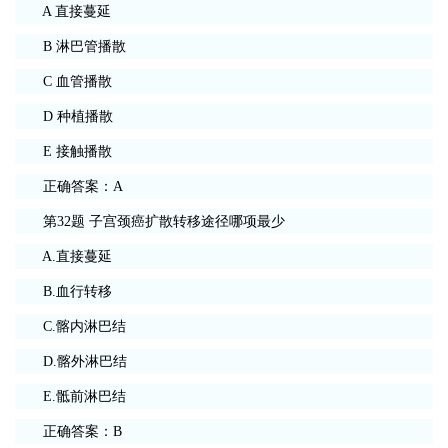
A 直接蔓延
B 淋巴管播散
C 血管播散
D 种植播散
E 接触播散
正确答案：A
第32题 子宫颈癌扩散转移途径哪项最少
A.直接蔓延
B.血行转移
C.髂内淋巴结
D.髂外淋巴结
E.骶前淋巴结
正确答案：B