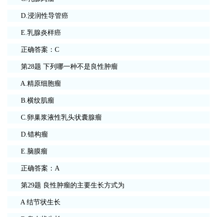
D.浸润性导管癌
E.乳腺炎样癌
正确答案：C
第28题 下列哪一种不是良性肿瘤
A.精原细胞瘤
B.横纹肌瘤
C.卵巢浆液性乳头状囊腺瘤
D.错构瘤
E.脑膜瘤
正确答案：A
第29题 良性肿瘤的主要生长方式为
A 结节状生长