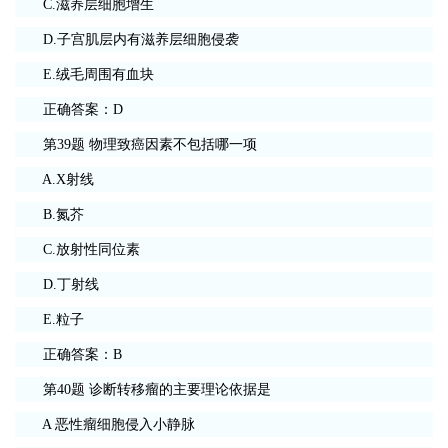
C.滋养层细胞增生
D.子宫肌层内有滋养层细胞侵袭
E.绒毛周围有血块
正确答案：D
第39题 物理致癌因素不包括哪一项
A.X射线
B.氮芥
C.放射性同位素
D.丁射线
E.粒子
正确答案：B
第40题 诊断转移瘤的主要理论依据是
A 恶性瘤细胞侵入小静脉