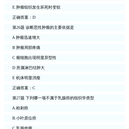
E.肿瘤组织发生坏死时变软
正确答案：D
第26题 诊断恶性肿瘤的主要依据是
A 肿瘤迅速增大
B 肿瘤局部疼痛
C 瘤细胞出现明显异型性
D 所属淋巴结肿大
E 机体明显消瘦
正确答案：C
第27题 下列哪一项不属于乳腺癌的组织学类型
A.粉刺癌
B.小叶原位癌
C.乳腺肉瘤