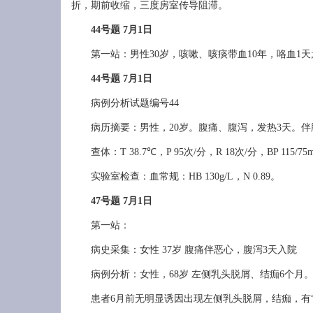
折，期前收缩，三度房室传导阻滞。
44号题 7月1日
第一站：男性30岁，咳嗽、咳痰带血10年，咯血1天
44号题 7月1日
病例分析试题编号44
病历摘要：男性，20岁。腹痛、腹泻，发热3天。伴胸
查体：T 38.7℃，P 95次/分，R 18次/分，BP 
实验室检查：血常规：HB 130g/L，N 0.89。
47号题 7月1日
第一站：
病史采集：女性 37岁 腹痛伴恶心，腹泻3天入院
病例分析：女性，68岁 左侧乳头脱屑、结痂6个月
患者6月前无明显诱因出现左侧乳头脱屑，结痂，有“渗液”