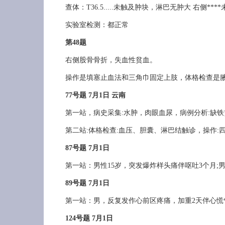
查体：T36.5.....未触及肿块，淋巴无肿大 右侧***
实验室检测：都正常
第48题
右侧股骨骨折，失血性贫血。
操作是填塞止血法和三角巾固定上肢，体格检查是腋
77号题 7月1日 云南
第一站，病史采集:水肿，肉眼血尿，病例分析:缺铁
第二站:体格检查:血压、胆囊、淋巴结触诊，操作:
87号题 7月1日
第一站：男性15岁，突发爆炸样头痛伴呕吐3个月;
89号题 7月1日
第一站：男，反复发作心前区疼痛，加重2天伴心慌
124号题 7月1日