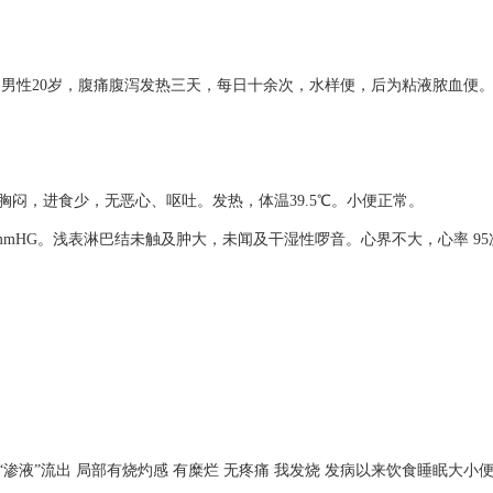
;男性20岁，腹痛腹泻发热三天，每日十余次，水样便，后为粘液脓血便
闷，进食少，无恶心、呕吐。发热，体温39.5℃。小便正常。
115/75mmHG。浅表淋巴结未触及肿大，未闻及干湿性啰音。心界不大，心率 9
。
流出 局部有烧灼感 有糜烂 无疼痛 我发烧 发病以来饮食睡眠大小便均正