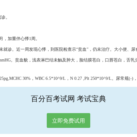
就诊。
月，加重伴心悸1周。
就诊。近一周发现心悸，到医院检查示“贫血”，仍未治疗。大小便、尿
P 120/80mmHG。贫血貌，浅表淋巴结未触及肿大，脸结膜苍白，口唇苍
CHC 30%，WBC 6.5*10^9/L，N 0.27 ,Plt 250*10^9/L。尿常规(
百分百考试网 考试宝典
立即免费试用