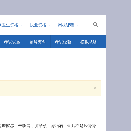
级卫生资格
执业资格
网校课程
考试试题
辅导资料
考试经验
模拟试题
×
Close
 心包摩擦感，干啰音，肺结核，肾结石，骨片不是胫骨骨