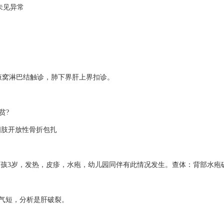
*未见异常
窝淋巴结触诊，肺下界肝上界扣诊。
贫?
四肢开放性骨折包扎
男孩3岁，发热，皮疹，水疱，幼儿园同伴有此情况发生。查体：背部水疱
气短，分析是肝破裂。