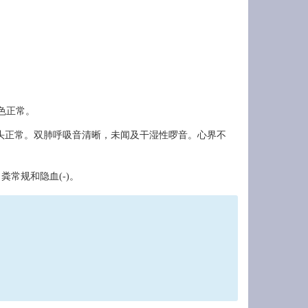
色正常。
白，舌乳头正常。双肺呼吸音清晰，未闻及干湿性啰音。心界不
-)，粪常规和隐血(-)。