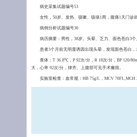
病史采集试题编号53
女性，50岁。发热、咳嗽、咳痰1周，腹痛1天门诊
病例分析试题编号30
病历摘要：男性，38岁。头晕、乏力、面色苍白3个
患者3个月前无明显诱因出现头晕，发现面色苍白，未
查体：T 36.8℃，P 92次/分，R 18次/分，B
大，心率 92次/分，律齐。上腹部可见手术瘢痕。
实验室检查：血常规：HB 75g/L，MCV 70FL,MCH 25pg,M