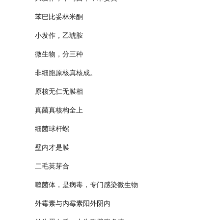
苯巴比妥林米酮
小发作，乙琥胺
微生物，分三种
非细胞原核真核成。
原核无仁无膜相
真菌真核构全上
细菌球杆螺
壁内才是膜
二毛荚芽合
噬菌体，是病毒，专门感染微生物
外霉素与内霉素阳外阴内