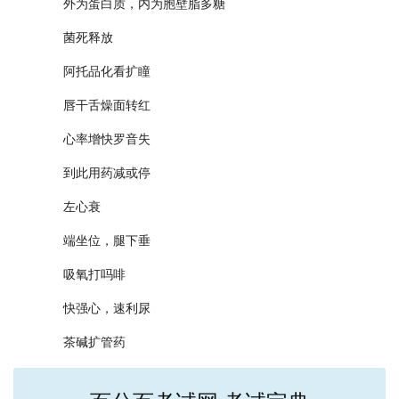
外为蛋白质，内为胞壁脂多糖
菌死释放
阿托品化看扩瞳
唇干舌燥面转红
心率增快罗音失
到此用药减或停
左心衰
端坐位，腿下垂
吸氧打吗啡
快强心，速利尿
茶碱扩管药