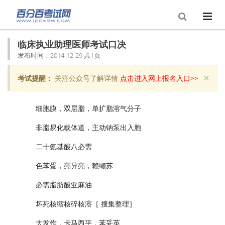
临床执业助理医师考试口决
发布时间：2014-12-29 共1页
×
考试提醒：
关注公众号了解详情
点击进入网上报名入口>>
Clo
细胞膜，双层脂，单扩脂溶气分子
非脂易化载体道，主动钠泵出入胞
二十氨基酸八必需
色苯蛋，亮异亮，赖缬苏
必需脂肪酸亚麻油
坏死核缩核碎核溶［ 搜集整理］
大发作，卡马西平，苯妥英